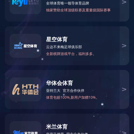
米兰平台
|
九州体育·中国有限责任公司
|
开云网页版·官方版在线登入
|
kaiyun开云官
方在线入口
|
c7网页版
|
乐玩体育·
|
华体会在线
|
华体会平台
|
KY.COM
|