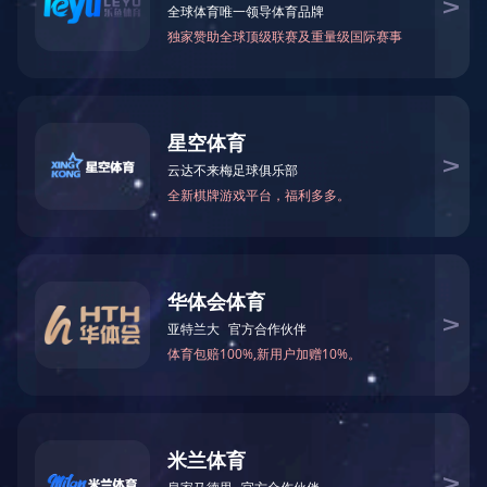
分子式
分子量
性 质
用 途
包装、贮运
规 格